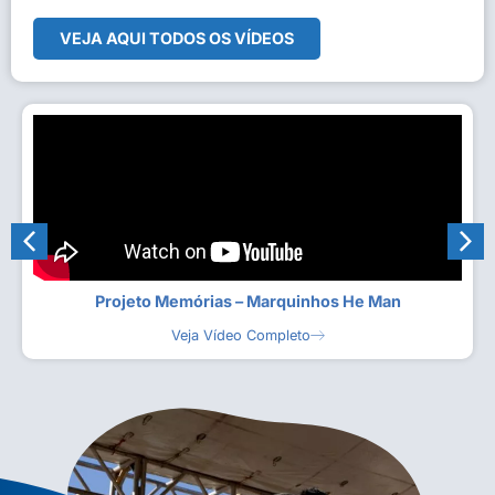
VEJA AQUI TODOS OS VÍDEOS
Projeto Memórias – Marquinhos He Man
Veja Vídeo Completo