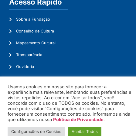
Acesso Rápido
Sobre a Fundação
Conselho de Cultura
Mapeamento Cultural
Transparência
Ouvidoria
Usamos cookies em nosso site para fornecer a
experiência mais relevante, lembrando suas preferências e
© 2026. Todos os Direitos Reservados.
visitas repetidas. Ao clicar em “Aceitar todos”, você
concorda com o uso de TODOS os cookies. No entanto,
você pode visitar "Configurações de cookies" para
fornecer um consentimento controlado. Informamos ainda
que utilizamos nossa
Política de Privacidade
.
Configurações de Cookies
Aceitar Todos