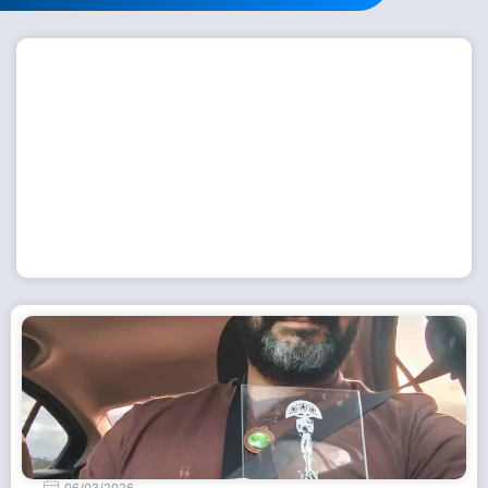
Workshop com bailarina do Dutch National Ballet
inspira alunas da Escola de Dança da Fundação
Cultural em Casimiro de Abreu
15 de julho de 2026
Leia Mais