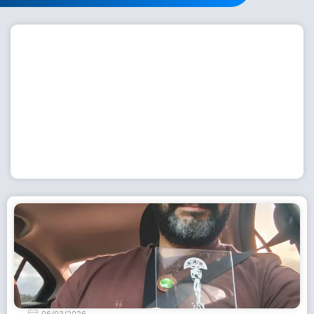
Workshop com bailarina do Dutch National Ballet
inspira alunas da Escola de Dança da Fundação
Cultural em Casimiro de Abreu
15 de julho de 2026
Leia Mais