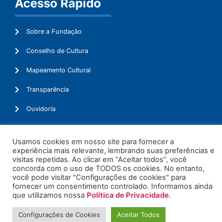
Acesso Rápido
Sobre a Fundação
Conselho de Cultura
Mapeamento Cultural
Transparência
Ouvidoria
Usamos cookies em nosso site para fornecer a
experiência mais relevante, lembrando suas preferências e
© 2026. Todos os Direitos Reservados.
visitas repetidas. Ao clicar em “Aceitar todos”, você
concorda com o uso de TODOS os cookies. No entanto,
você pode visitar "Configurações de cookies" para
fornecer um consentimento controlado. Informamos ainda
que utilizamos nossa
Política de Privacidade
.
Configurações de Cookies
Aceitar Todos