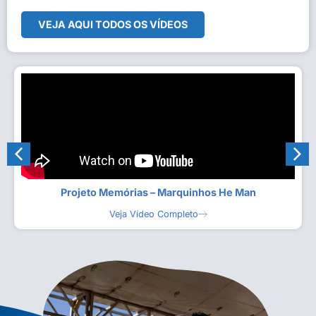
VEJA AQUI TODOS OS VÍDEOS
Projeto Memórias – Marquinhos He Man
Veja Vídeo Completo