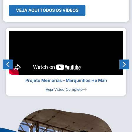
VEJA AQUI TODOS OS VÍDEOS
Projeto Memórias – Marquinhos He Man
Veja Vídeo Completo