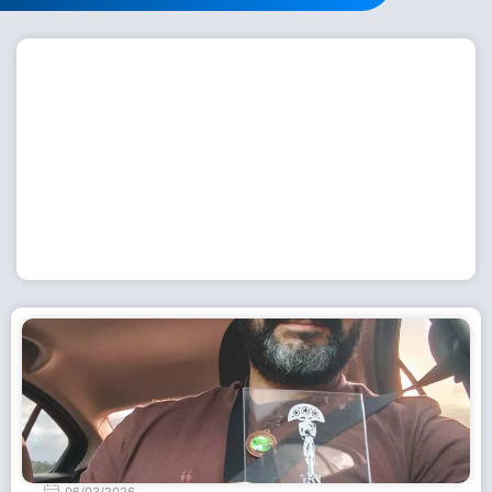
Workshop com bailarina do Dutch National Ballet
inspira alunas da Escola de Dança da Fundação
Cultural em Casimiro de Abreu
15 de julho de 2026
Leia Mais