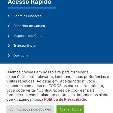
Acesso Rápido
Sobre a Fundação
Conselho de Cultura
Mapeamento Cultural
Transparência
Ouvidoria
Usamos cookies em nosso site para fornecer a
experiência mais relevante, lembrando suas preferências e
© 2026. Todos os Direitos Reservados.
visitas repetidas. Ao clicar em “Aceitar todos”, você
concorda com o uso de TODOS os cookies. No entanto,
você pode visitar "Configurações de cookies" para
fornecer um consentimento controlado. Informamos ainda
que utilizamos nossa
Política de Privacidade
.
Configurações de Cookies
Aceitar Todos