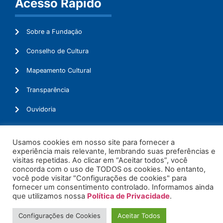
Acesso Rápido
Sobre a Fundação
Conselho de Cultura
Mapeamento Cultural
Transparência
Ouvidoria
Usamos cookies em nosso site para fornecer a
experiência mais relevante, lembrando suas preferências e
© 2026. Todos os Direitos Reservados.
visitas repetidas. Ao clicar em “Aceitar todos”, você
concorda com o uso de TODOS os cookies. No entanto,
você pode visitar "Configurações de cookies" para
fornecer um consentimento controlado. Informamos ainda
que utilizamos nossa
Política de Privacidade
.
Configurações de Cookies
Aceitar Todos