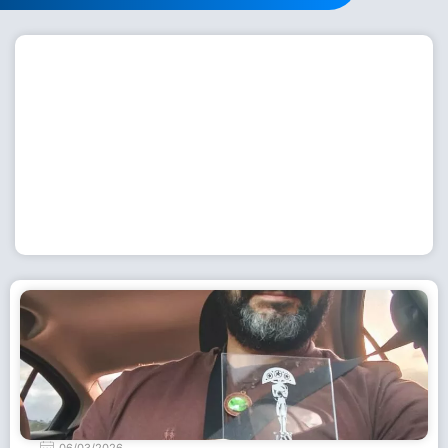
Workshop com bailarina do Dutch National Ballet
inspira alunas da Escola de Dança da Fundação
Cultural em Casimiro de Abreu
15 de julho de 2026
Leia Mais