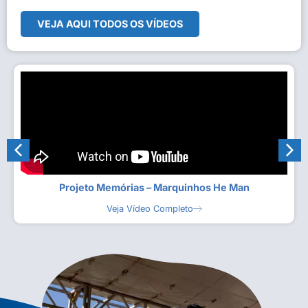
VEJA AQUI TODOS OS VÍDEOS
Projeto Memórias – Marquinhos He Man
Veja Vídeo Completo