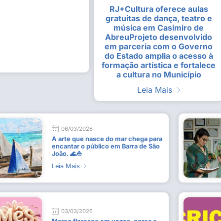
RJ+Cultura oferece aulas
alunas da Escola de
Estudantes vivenciam experiênc
gratuitas de dança, teatro e
Busca do Divino”, em Rio Dour
música em Casimiro de
9 de julho de 2026
AbreuProjeto desenvolvido
em parceria com o Governo
Leia Mais
do Estado amplia o acesso à
formação artística e fortalece
a cultura no Município
Leia Mais
06/03/2026
A arte que nasce do mar chega para
encantar o público em Barra de São
João. 🌊⛵
Leia Mais
03/03/2026