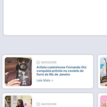
Workshop com bailarina do Dutch National Ballet inspira 
Dança da Fundação Cultural em Casimiro de Abreu
15 de julho de 2026
Leia Mais
06/03/2026
Artista casimirense Fernando Otz
conquista prêmio no cenário do
forró do Rio de Janeiro
Leia Mais
04/03/2026