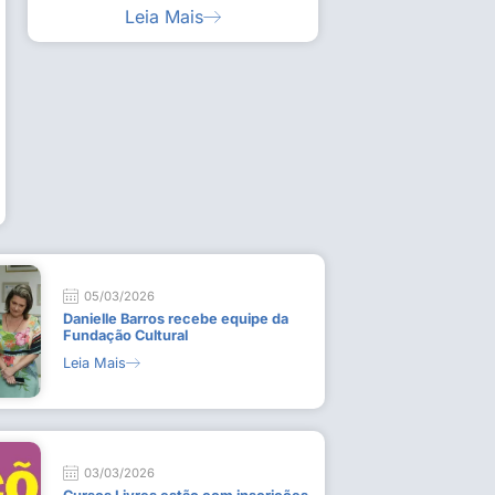
Leia Mais
ia artística em visita guiada à exposição “Em
Work
ado
técn
9 de
L
05/03/2026
Danielle Barros recebe equipe da
Fundação Cultural
Leia Mais
03/03/2026