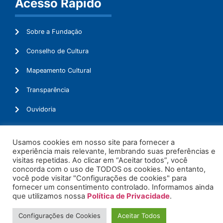
Acesso Rápido
Sobre a Fundação
Conselho de Cultura
Mapeamento Cultural
Transparência
Ouvidoria
Usamos cookies em nosso site para fornecer a
experiência mais relevante, lembrando suas preferências e
© 2026. Todos os Direitos Reservados.
visitas repetidas. Ao clicar em “Aceitar todos”, você
concorda com o uso de TODOS os cookies. No entanto,
você pode visitar "Configurações de cookies" para
fornecer um consentimento controlado. Informamos ainda
que utilizamos nossa
Política de Privacidade
.
Configurações de Cookies
Aceitar Todos