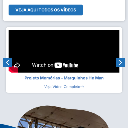
VEJA AQUI TODOS OS VÍDEOS
Projeto Memórias – Marquinhos He Man
Veja Vídeo Completo