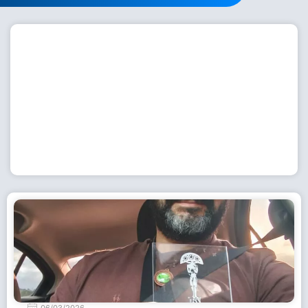
Workshop com bailarina do Dutch National Ballet
inspira alunas da Escola de Dança da Fundação
Cultural em Casimiro de Abreu
15 de julho de 2026
Leia Mais