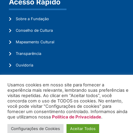
Acesso Rápido
Sobre a Fundação
Conselho de Cultura
Mapeamento Cultural
Transparência
Ouvidoria
Usamos cookies em nosso site para fornecer a
experiência mais relevante, lembrando suas preferências e
© 2026. Todos os Direitos Reservados.
visitas repetidas. Ao clicar em “Aceitar todos”, você
concorda com o uso de TODOS os cookies. No entanto,
você pode visitar "Configurações de cookies" para
fornecer um consentimento controlado. Informamos ainda
que utilizamos nossa
Política de Privacidade
.
Configurações de Cookies
Aceitar Todos