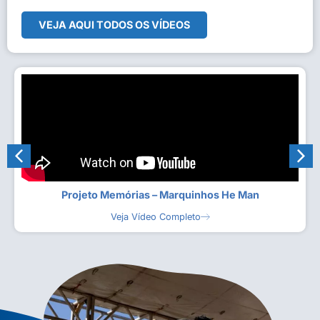
VEJA AQUI TODOS OS VÍDEOS
Projeto Memórias – Marquinhos He Man
Veja Vídeo Completo