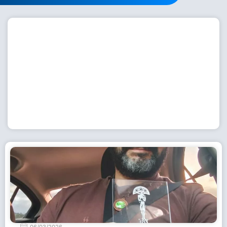
Workshop com bailarina do Dutch National Ballet
inspira alunas da Escola de Dança da Fundação
Cultural em Casimiro de Abreu
15 de julho de 2026
Leia Mais