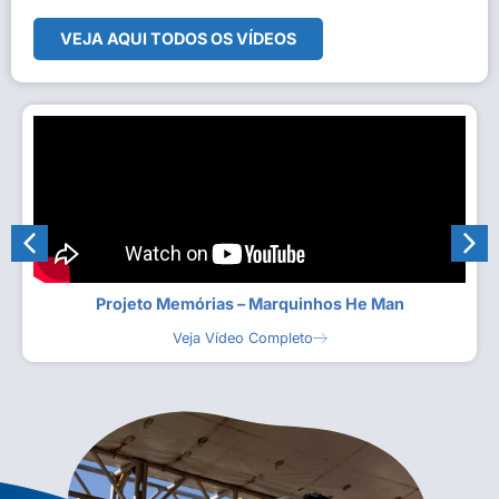
VEJA AQUI TODOS OS VÍDEOS
Projeto Memórias – Marquinhos He Man
Veja Vídeo Completo