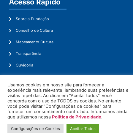
Acesso Rápido
Sobre a Fundação
Conselho de Cultura
Mapeamento Cultural
Transparência
Ouvidoria
Usamos cookies em nosso site para fornecer a
experiência mais relevante, lembrando suas preferências e
© 2026. Todos os Direitos Reservados.
visitas repetidas. Ao clicar em “Aceitar todos”, você
concorda com o uso de TODOS os cookies. No entanto,
você pode visitar "Configurações de cookies" para
fornecer um consentimento controlado. Informamos ainda
que utilizamos nossa
Política de Privacidade
.
Configurações de Cookies
Aceitar Todos