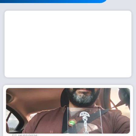
Workshop com bailarina do Dutch National Ballet
inspira alunas da Escola de Dança da Fundação
Cultural em Casimiro de Abreu
15 de julho de 2026
Leia Mais