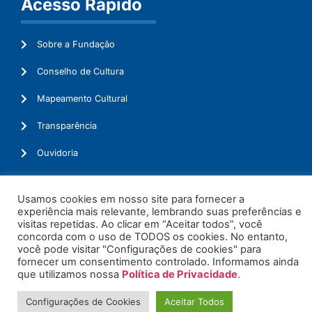
Acesso Rápido
Sobre a Fundação
Conselho de Cultura
Mapeamento Cultural
Transparência
Ouvidoria
Usamos cookies em nosso site para fornecer a
experiência mais relevante, lembrando suas preferências e
© 2026. Todos os Direitos Reservados.
visitas repetidas. Ao clicar em “Aceitar todos”, você
concorda com o uso de TODOS os cookies. No entanto,
você pode visitar "Configurações de cookies" para
fornecer um consentimento controlado. Informamos ainda
que utilizamos nossa
Política de Privacidade
.
Configurações de Cookies
Aceitar Todos