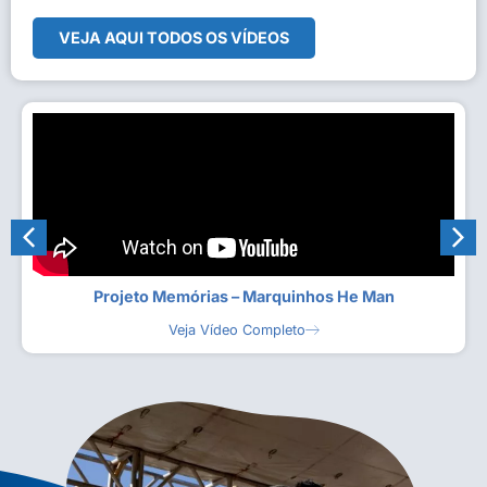
VEJA AQUI TODOS OS VÍDEOS
Projeto Memórias – Marquinhos He Man
Veja Vídeo Completo