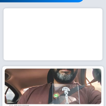
Workshop com bailarina do Dutch National Ballet
inspira alunas da Escola de Dança da Fundação
Cultural em Casimiro de Abreu
15 de julho de 2026
Leia Mais