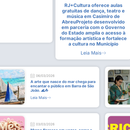
RJ+Cultura oferece aulas
alunas da Escola de
Estudantes vivenciam experiênc
gratuitas de dança, teatro e
Busca do Divino”, em Rio Dour
música em Casimiro de
9 de julho de 2026
AbreuProjeto desenvolvido
em parceria com o Governo
Leia Mais
do Estado amplia o acesso à
formação artística e fortalece
a cultura no Município
Leia Mais
06/03/2026
A arte que nasce do mar chega para
encantar o público em Barra de São
João. 🌊⛵
Leia Mais
03/03/2026