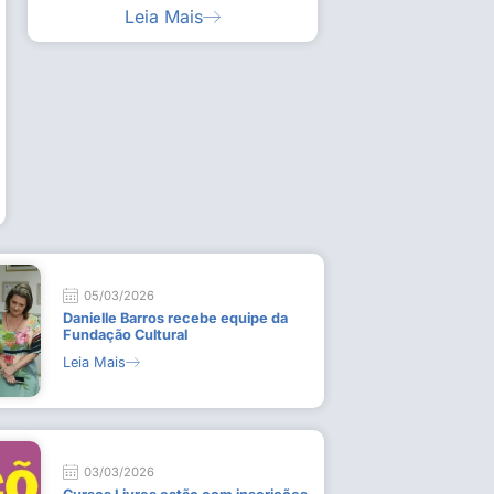
Leia Mais
ia artística em visita guiada à exposição “Em
Work
ado
técn
9 de
L
05/03/2026
Danielle Barros recebe equipe da
Fundação Cultural
Leia Mais
03/03/2026