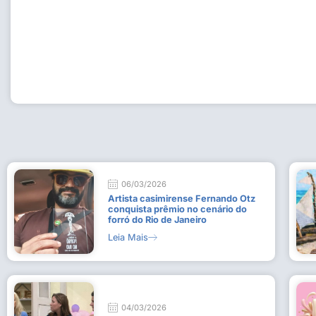
Workshop com bailarina do Dutch National Ballet inspira 
Dança da Fundação Cultural em Casimiro de Abreu
15 de julho de 2026
Leia Mais
06/03/2026
Artista casimirense Fernando Otz
conquista prêmio no cenário do
forró do Rio de Janeiro
Leia Mais
04/03/2026