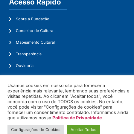
Acesso Rápido
Sobre a Fundação
Conselho de Cultura
Mapeamento Cultural
Transparência
Ouvidoria
Usamos cookies em nosso site para fornecer a
experiência mais relevante, lembrando suas preferências e
© 2026. Todos os Direitos Reservados.
visitas repetidas. Ao clicar em “Aceitar todos”, você
concorda com o uso de TODOS os cookies. No entanto,
você pode visitar "Configurações de cookies" para
fornecer um consentimento controlado. Informamos ainda
que utilizamos nossa
Política de Privacidade
.
Configurações de Cookies
Aceitar Todos