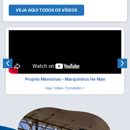
VEJA AQUI TODOS OS VÍDEOS
Projeto Memórias – Marquinhos He Man
Veja Vídeo Completo