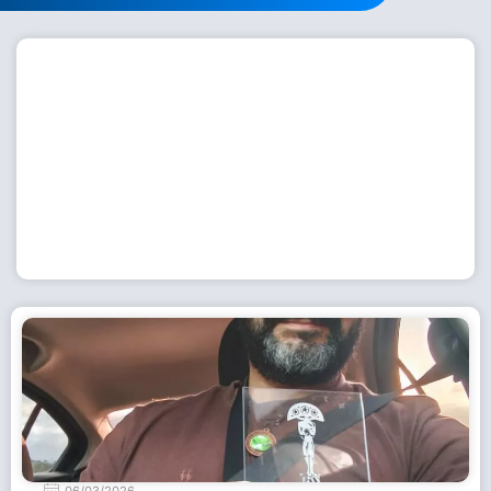
Workshop com bailarina do Dutch National Ballet
inspira alunas da Escola de Dança da Fundação
Cultural em Casimiro de Abreu
15 de julho de 2026
Leia Mais