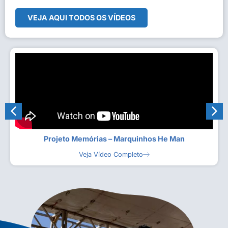
VEJA AQUI TODOS OS VÍDEOS
Projeto Memórias – Marquinhos He Man
Veja Vídeo Completo