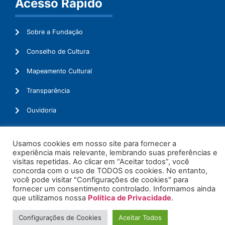
Acesso Rápido
Sobre a Fundação
Conselho de Cultura
Mapeamento Cultural
Transparência
Ouvidoria
Usamos cookies em nosso site para fornecer a
experiência mais relevante, lembrando suas preferências e
© 2026. Todos os Direitos Reservados.
visitas repetidas. Ao clicar em “Aceitar todos”, você
concorda com o uso de TODOS os cookies. No entanto,
você pode visitar "Configurações de cookies" para
fornecer um consentimento controlado. Informamos ainda
que utilizamos nossa
Política de Privacidade
.
Configurações de Cookies
Aceitar Todos