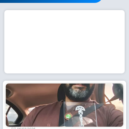
Workshop com bailarina do Dutch National Ballet
inspira alunas da Escola de Dança da Fundação
Cultural em Casimiro de Abreu
15 de julho de 2026
Leia Mais