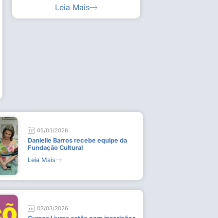
Leia Mais
ia artística em visita guiada à exposição “Em
Work
ado
técn
9 de
L
05/03/2026
Danielle Barros recebe equipe da
Fundação Cultural
Leia Mais
03/03/2026