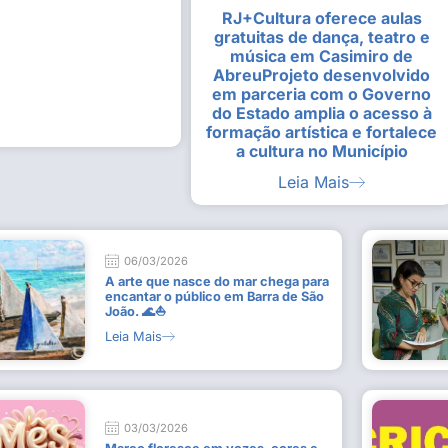
RJ+Cultura oferece aulas
alunas da Escola de
Estudantes vivenciam experiênc
gratuitas de dança, teatro e
Busca do Divino”, em Rio Dour
música em Casimiro de
9 de julho de 2026
AbreuProjeto desenvolvido
em parceria com o Governo
Leia Mais
do Estado amplia o acesso à
formação artística e fortalece
a cultura no Município
Leia Mais
06/03/2026
A arte que nasce do mar chega para
encantar o público em Barra de São
João. 🌊⛵
Leia Mais
03/03/2026