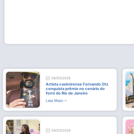
Workshop com bailarina do Dutch National Ballet inspira 
Dança da Fundação Cultural em Casimiro de Abreu
15 de julho de 2026
Leia Mais
06/03/2026
Artista casimirense Fernando Otz
conquista prêmio no cenário do
forró do Rio de Janeiro
Leia Mais
04/03/2026