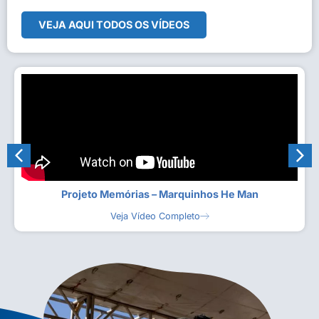
VEJA AQUI TODOS OS VÍDEOS
Projeto Memórias – Marquinhos He Man
Veja Vídeo Completo