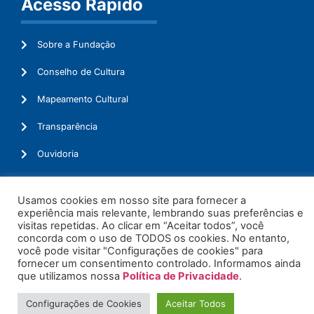
Acesso Rápido
Sobre a Fundação
Conselho de Cultura
Mapeamento Cultural
Transparência
Ouvidoria
Usamos cookies em nosso site para fornecer a
experiência mais relevante, lembrando suas preferências e
© 2026. Todos os Direitos Reservados.
visitas repetidas. Ao clicar em “Aceitar todos”, você
concorda com o uso de TODOS os cookies. No entanto,
você pode visitar "Configurações de cookies" para
fornecer um consentimento controlado. Informamos ainda
que utilizamos nossa
Política de Privacidade
.
Configurações de Cookies
Aceitar Todos