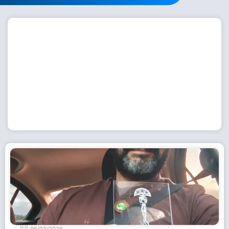
Workshop com bailarina do Dutch National Ballet
inspira alunas da Escola de Dança da Fundação
Cultural em Casimiro de Abreu
15 de julho de 2026
Leia Mais