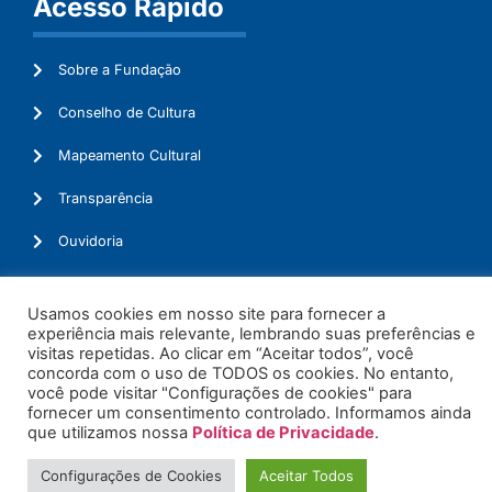
Acesso Rápido
Sobre a Fundação
Conselho de Cultura
Mapeamento Cultural
Transparência
Ouvidoria
Usamos cookies em nosso site para fornecer a
experiência mais relevante, lembrando suas preferências e
© 2026. Todos os Direitos Reservados.
visitas repetidas. Ao clicar em “Aceitar todos”, você
concorda com o uso de TODOS os cookies. No entanto,
você pode visitar "Configurações de cookies" para
fornecer um consentimento controlado. Informamos ainda
que utilizamos nossa
Política de Privacidade
.
Configurações de Cookies
Aceitar Todos