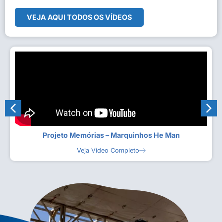
VEJA AQUI TODOS OS VÍDEOS
Projeto Memórias – Marquinhos He Man
Veja Vídeo Completo