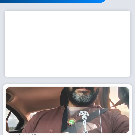
Workshop com bailarina do Dutch National Ballet
inspira alunas da Escola de Dança da Fundação
Cultural em Casimiro de Abreu
15 de julho de 2026
Leia Mais