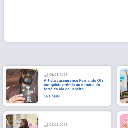
Workshop com bailarina do Dutch National Ballet inspira 
Dança da Fundação Cultural em Casimiro de Abreu
15 de julho de 2026
Leia Mais
06/03/2026
Artista casimirense Fernando Otz
conquista prêmio no cenário do
forró do Rio de Janeiro
Leia Mais
04/03/2026