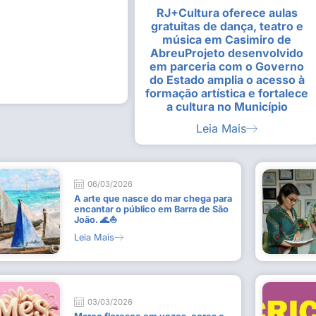
RJ+Cultura oferece aulas
alunas da Escola de
Estudantes vivenciam experiênc
gratuitas de dança, teatro e
Busca do Divino”, em Rio Dour
música em Casimiro de
9 de julho de 2026
AbreuProjeto desenvolvido
em parceria com o Governo
Leia Mais
do Estado amplia o acesso à
formação artística e fortalece
a cultura no Município
Leia Mais
06/03/2026
A arte que nasce do mar chega para
encantar o público em Barra de São
João. 🌊⛵
Leia Mais
03/03/2026