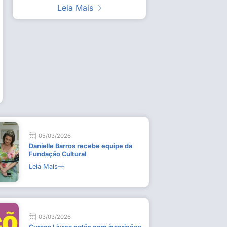
Leia Mais
ia artística em visita guiada à exposição “Em
Work
ado
técn
9 de
L
05/03/2026
Danielle Barros recebe equipe da
Fundação Cultural
Leia Mais
03/03/2026