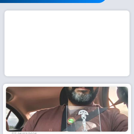
Workshop com bailarina do Dutch National Ballet
inspira alunas da Escola de Dança da Fundação
Cultural em Casimiro de Abreu
15 de julho de 2026
Leia Mais