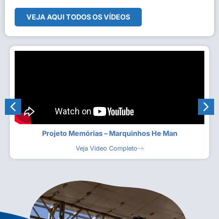
VEJA AQUI TODOS OS VÍDEOS
Projeto Memórias – Marquinhos He Man
Veja Vídeo Completo