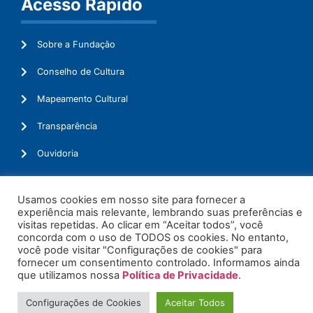
Acesso Rápido
Sobre a Fundação
Conselho de Cultura
Mapeamento Cultural
Transparência
Ouvidoria
Usamos cookies em nosso site para fornecer a
experiência mais relevante, lembrando suas preferências e
© 2026. Todos os Direitos Reservados.
visitas repetidas. Ao clicar em “Aceitar todos”, você
concorda com o uso de TODOS os cookies. No entanto,
você pode visitar "Configurações de cookies" para
fornecer um consentimento controlado. Informamos ainda
que utilizamos nossa
Política de Privacidade
.
Configurações de Cookies
Aceitar Todos