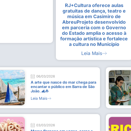
RJ+Cultura oferece aulas
alunas da Escola de
Estudantes vivenciam experiênc
gratuitas de dança, teatro e
Busca do Divino”, em Rio Dour
música em Casimiro de
9 de julho de 2026
AbreuProjeto desenvolvido
em parceria com o Governo
Leia Mais
do Estado amplia o acesso à
formação artística e fortalece
a cultura no Município
Leia Mais
06/03/2026
A arte que nasce do mar chega para
encantar o público em Barra de São
João. 🌊⛵
Leia Mais
03/03/2026