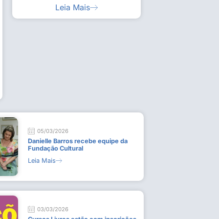
Leia Mais
ia artística em visita guiada à exposição “Em
Work
ado
técn
9 de
L
05/03/2026
Danielle Barros recebe equipe da
Fundação Cultural
Leia Mais
03/03/2026