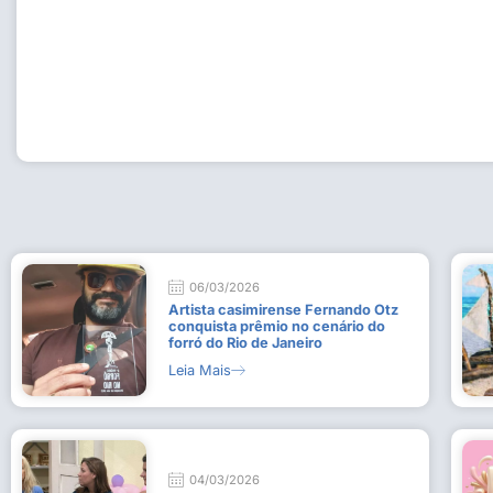
Workshop com bailarina do Dutch National Ballet inspira 
Dança da Fundação Cultural em Casimiro de Abreu
15 de julho de 2026
Leia Mais
06/03/2026
Artista casimirense Fernando Otz
conquista prêmio no cenário do
forró do Rio de Janeiro
Leia Mais
04/03/2026