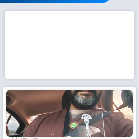
Workshop com bailarina do Dutch National Ballet
inspira alunas da Escola de Dança da Fundação
Cultural em Casimiro de Abreu
15 de julho de 2026
Leia Mais