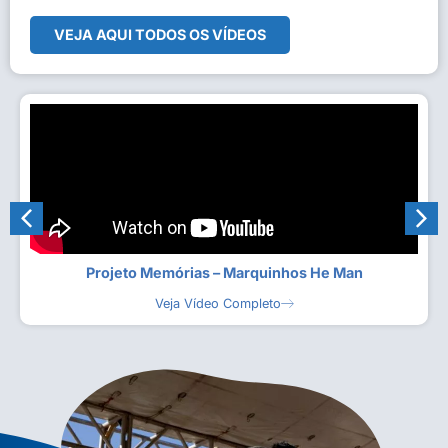
VEJA AQUI TODOS OS VÍDEOS
Projeto Memórias – Marquinhos He Man
Veja Vídeo Completo