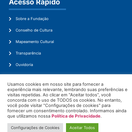
Acesso Rápido
Sobre a Fundação
Conselho de Cultura
Mapeamento Cultural
Transparência
Ouvidoria
Usamos cookies em nosso site para fornecer a
experiência mais relevante, lembrando suas preferências e
© 2026. Todos os Direitos Reservados.
visitas repetidas. Ao clicar em “Aceitar todos”, você
concorda com o uso de TODOS os cookies. No entanto,
você pode visitar "Configurações de cookies" para
fornecer um consentimento controlado. Informamos ainda
que utilizamos nossa
Política de Privacidade
.
Configurações de Cookies
Aceitar Todos