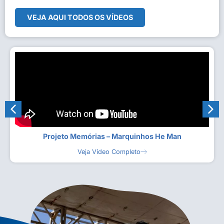
VEJA AQUI TODOS OS VÍDEOS
Projeto Memórias – Marquinhos He Man
Veja Vídeo Completo