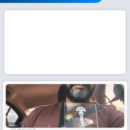
Workshop com bailarina do Dutch National Ballet
inspira alunas da Escola de Dança da Fundação
Cultural em Casimiro de Abreu
15 de julho de 2026
Leia Mais