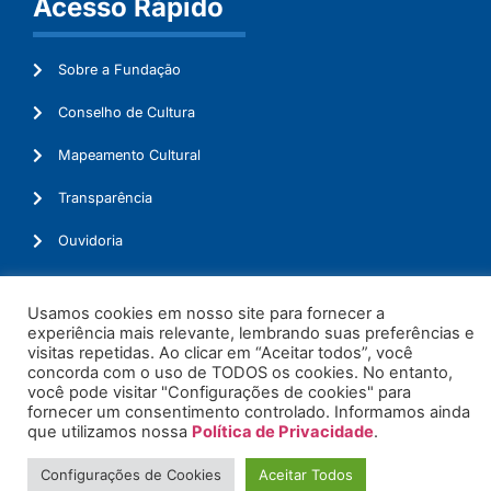
Acesso Rápido
Sobre a Fundação
Conselho de Cultura
Mapeamento Cultural
Transparência
Ouvidoria
Usamos cookies em nosso site para fornecer a
experiência mais relevante, lembrando suas preferências e
© 2026. Todos os Direitos Reservados.
visitas repetidas. Ao clicar em “Aceitar todos”, você
concorda com o uso de TODOS os cookies. No entanto,
você pode visitar "Configurações de cookies" para
fornecer um consentimento controlado. Informamos ainda
que utilizamos nossa
Política de Privacidade
.
Configurações de Cookies
Aceitar Todos