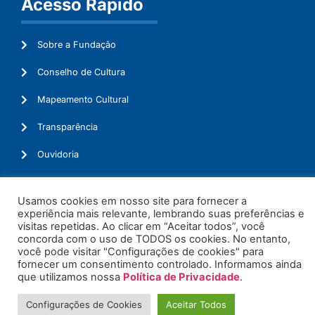
Acesso Rápido
Sobre a Fundação
Conselho de Cultura
Mapeamento Cultural
Transparência
Ouvidoria
Usamos cookies em nosso site para fornecer a
experiência mais relevante, lembrando suas preferências e
© 2026. Todos os Direitos Reservados.
visitas repetidas. Ao clicar em “Aceitar todos”, você
concorda com o uso de TODOS os cookies. No entanto,
você pode visitar "Configurações de cookies" para
fornecer um consentimento controlado. Informamos ainda
que utilizamos nossa
Política de Privacidade
.
Configurações de Cookies
Aceitar Todos