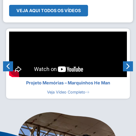
VEJA AQUI TODOS OS VÍDEOS
Projeto Memórias – Marquinhos He Man
Veja Vídeo Completo