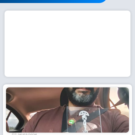
Workshop com bailarina do Dutch National Ballet
inspira alunas da Escola de Dança da Fundação
Cultural em Casimiro de Abreu
15 de julho de 2026
Leia Mais