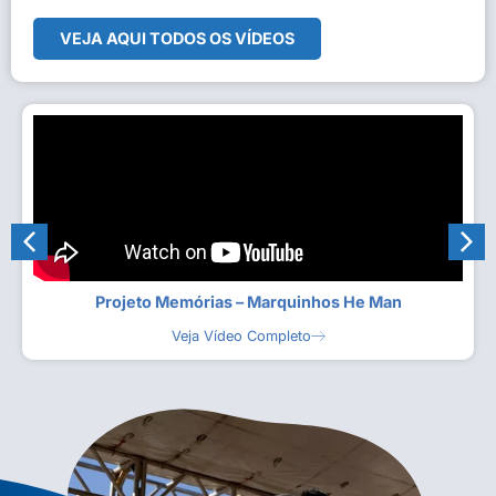
VEJA AQUI TODOS OS VÍDEOS
Projeto Memórias – Marquinhos He Man
Veja Vídeo Completo