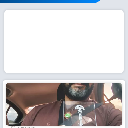
Workshop com bailarina do Dutch National Ballet
inspira alunas da Escola de Dança da Fundação
Cultural em Casimiro de Abreu
15 de julho de 2026
Leia Mais