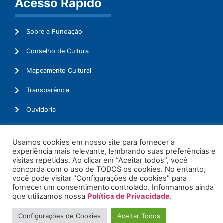
Acesso Rápido
Sobre a Fundação
Conselho de Cultura
Mapeamento Cultural
Transparência
Ouvidoria
Usamos cookies em nosso site para fornecer a
experiência mais relevante, lembrando suas preferências e
© 2026. Todos os Direitos Reservados.
visitas repetidas. Ao clicar em “Aceitar todos”, você
concorda com o uso de TODOS os cookies. No entanto,
você pode visitar "Configurações de cookies" para
fornecer um consentimento controlado. Informamos ainda
que utilizamos nossa
Política de Privacidade
.
Configurações de Cookies
Aceitar Todos