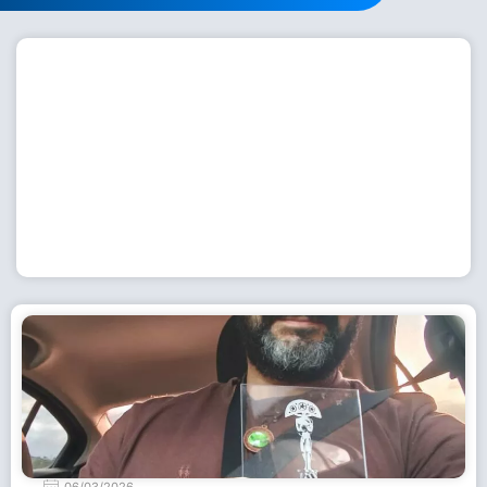
Workshop com bailarina do Dutch National Ballet
inspira alunas da Escola de Dança da Fundação
Cultural em Casimiro de Abreu
15 de julho de 2026
Leia Mais