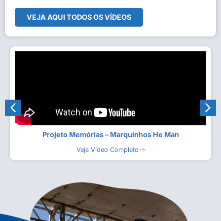
VEJA AQUI TODOS OS VÍDEOS
Projeto Memórias – Marquinhos He Man
Veja Vídeo Completo