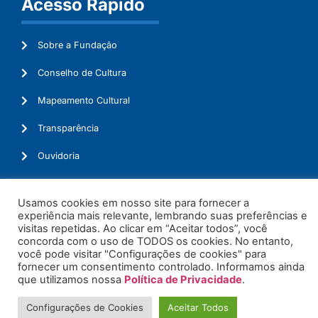
Acesso Rápido
Sobre a Fundação
Conselho de Cultura
Mapeamento Cultural
Transparência
Ouvidoria
Usamos cookies em nosso site para fornecer a
experiência mais relevante, lembrando suas preferências e
© 2026. Todos os Direitos Reservados.
visitas repetidas. Ao clicar em “Aceitar todos”, você
concorda com o uso de TODOS os cookies. No entanto,
você pode visitar "Configurações de cookies" para
fornecer um consentimento controlado. Informamos ainda
que utilizamos nossa
Política de Privacidade
.
Configurações de Cookies
Aceitar Todos