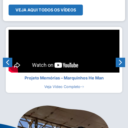
VEJA AQUI TODOS OS VÍDEOS
Projeto Memórias – Marquinhos He Man
Veja Vídeo Completo