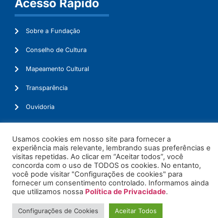
Acesso Rápido
Sobre a Fundação
Conselho de Cultura
Mapeamento Cultural
Transparência
Ouvidoria
Usamos cookies em nosso site para fornecer a
experiência mais relevante, lembrando suas preferências e
© 2026. Todos os Direitos Reservados.
visitas repetidas. Ao clicar em “Aceitar todos”, você
concorda com o uso de TODOS os cookies. No entanto,
você pode visitar "Configurações de cookies" para
fornecer um consentimento controlado. Informamos ainda
que utilizamos nossa
Política de Privacidade
.
Configurações de Cookies
Aceitar Todos