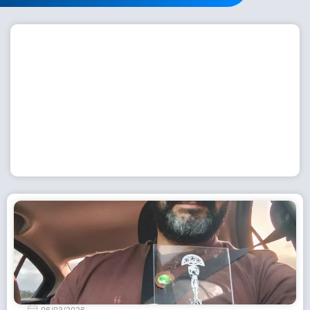
Workshop com bailarina do Dutch National Ballet
inspira alunas da Escola de Dança da Fundação
Cultural em Casimiro de Abreu
15 de julho de 2026
Leia Mais