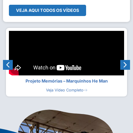
VEJA AQUI TODOS OS VÍDEOS
Projeto Memórias – Marquinhos He Man
Veja Vídeo Completo