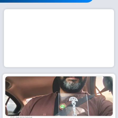
Workshop com bailarina do Dutch National Ballet
inspira alunas da Escola de Dança da Fundação
Cultural em Casimiro de Abreu
15 de julho de 2026
Leia Mais