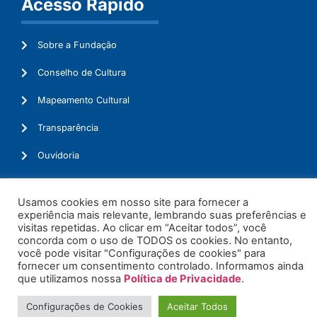
Acesso Rápido
Sobre a Fundação
Conselho de Cultura
Mapeamento Cultural
Transparência
Ouvidoria
Usamos cookies em nosso site para fornecer a
experiência mais relevante, lembrando suas preferências e
© 2026. Todos os Direitos Reservados.
visitas repetidas. Ao clicar em “Aceitar todos”, você
concorda com o uso de TODOS os cookies. No entanto,
você pode visitar "Configurações de cookies" para
fornecer um consentimento controlado. Informamos ainda
que utilizamos nossa
Política de Privacidade
.
Configurações de Cookies
Aceitar Todos