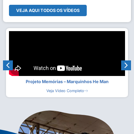
VEJA AQUI TODOS OS VÍDEOS
Projeto Memórias – Marquinhos He Man
Veja Vídeo Completo