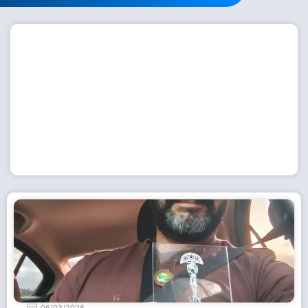
Workshop com bailarina do Dutch National Ballet
inspira alunas da Escola de Dança da Fundação
Cultural em Casimiro de Abreu
15 de julho de 2026
Leia Mais