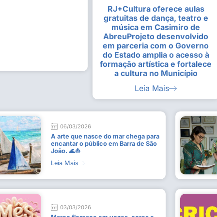
RJ+Cultura oferece aulas
alunas da Escola de
Estudantes vivenciam experiênc
gratuitas de dança, teatro e
Busca do Divino”, em Rio Dour
música em Casimiro de
9 de julho de 2026
AbreuProjeto desenvolvido
em parceria com o Governo
Leia Mais
do Estado amplia o acesso à
formação artística e fortalece
a cultura no Município
Leia Mais
06/03/2026
A arte que nasce do mar chega para
encantar o público em Barra de São
João. 🌊⛵
Leia Mais
03/03/2026