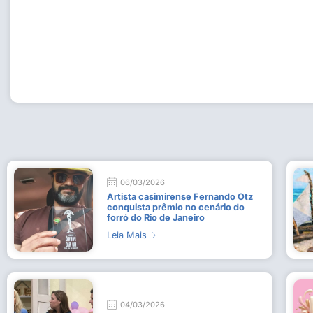
Workshop com bailarina do Dutch National Ballet inspira 
Dança da Fundação Cultural em Casimiro de Abreu
15 de julho de 2026
Leia Mais
06/03/2026
Artista casimirense Fernando Otz
conquista prêmio no cenário do
forró do Rio de Janeiro
Leia Mais
04/03/2026