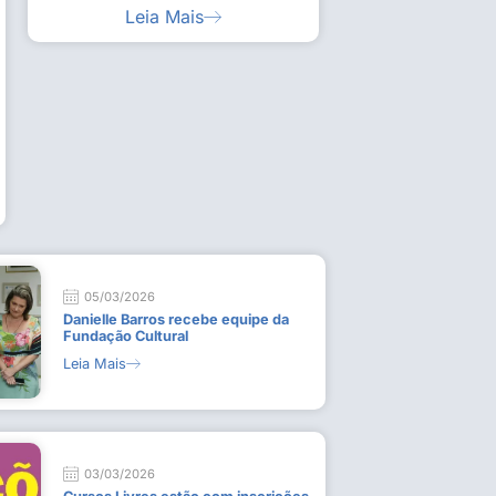
Leia Mais
ia artística em visita guiada à exposição “Em
Work
ado
técn
9 de
L
05/03/2026
Danielle Barros recebe equipe da
Fundação Cultural
Leia Mais
03/03/2026