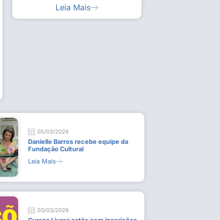
Leia Mais
ia artística em visita guiada à exposição “Em
Work
ado
técn
9 de
L
05/03/2026
Danielle Barros recebe equipe da
Fundação Cultural
Leia Mais
03/03/2026