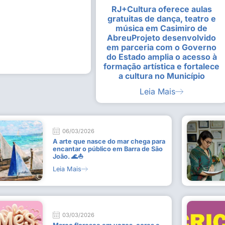
RJ+Cultura oferece aulas
alunas da Escola de
Estudantes vivenciam experiênc
gratuitas de dança, teatro e
Busca do Divino”, em Rio Dour
música em Casimiro de
9 de julho de 2026
AbreuProjeto desenvolvido
em parceria com o Governo
Leia Mais
do Estado amplia o acesso à
formação artística e fortalece
a cultura no Município
Leia Mais
06/03/2026
A arte que nasce do mar chega para
encantar o público em Barra de São
João. 🌊⛵
Leia Mais
03/03/2026