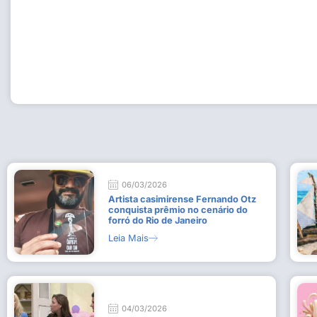
Workshop com bailarina do Dutch National Ballet inspira 
Dança da Fundação Cultural em Casimiro de Abreu
15 de julho de 2026
Leia Mais
06/03/2026
Artista casimirense Fernando Otz
conquista prêmio no cenário do
forró do Rio de Janeiro
Leia Mais
04/03/2026