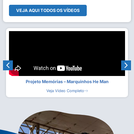
VEJA AQUI TODOS OS VÍDEOS
Projeto Memórias – Marquinhos He Man
Veja Vídeo Completo