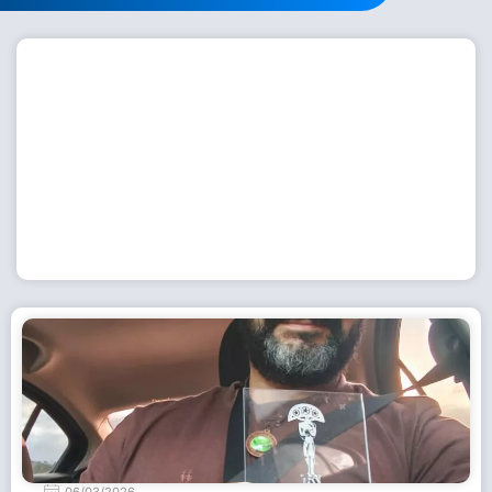
Workshop com bailarina do Dutch National Ballet
inspira alunas da Escola de Dança da Fundação
Cultural em Casimiro de Abreu
15 de julho de 2026
Leia Mais