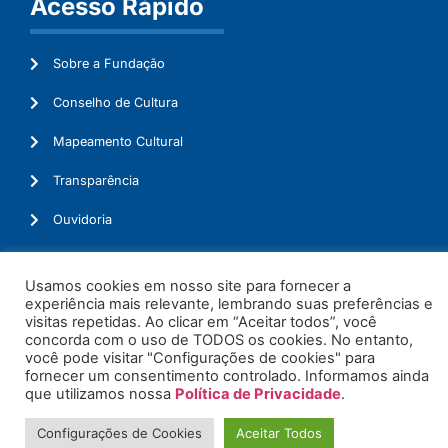
Acesso Rápido
Sobre a Fundação
Conselho de Cultura
Mapeamento Cultural
Transparência
Ouvidoria
Usamos cookies em nosso site para fornecer a
experiência mais relevante, lembrando suas preferências e
© 2026. Todos os Direitos Reservados.
visitas repetidas. Ao clicar em “Aceitar todos”, você
concorda com o uso de TODOS os cookies. No entanto,
você pode visitar "Configurações de cookies" para
fornecer um consentimento controlado. Informamos ainda
que utilizamos nossa
Política de Privacidade
.
Configurações de Cookies
Aceitar Todos