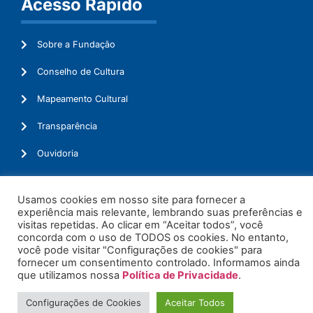
Acesso Rápido
Sobre a Fundação
Conselho de Cultura
Mapeamento Cultural
Transparência
Ouvidoria
Usamos cookies em nosso site para fornecer a
experiência mais relevante, lembrando suas preferências e
© 2026. Todos os Direitos Reservados.
visitas repetidas. Ao clicar em “Aceitar todos”, você
concorda com o uso de TODOS os cookies. No entanto,
você pode visitar "Configurações de cookies" para
fornecer um consentimento controlado. Informamos ainda
que utilizamos nossa
Política de Privacidade
.
Configurações de Cookies
Aceitar Todos