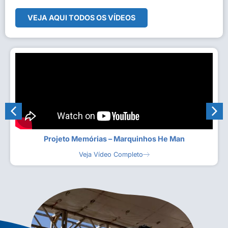
VEJA AQUI TODOS OS VÍDEOS
Projeto Memórias – Marquinhos He Man
Veja Vídeo Completo