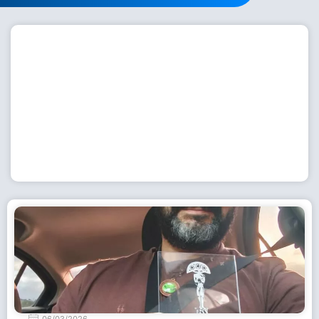
Workshop com bailarina do Dutch National Ballet
inspira alunas da Escola de Dança da Fundação
Cultural em Casimiro de Abreu
15 de julho de 2026
Leia Mais