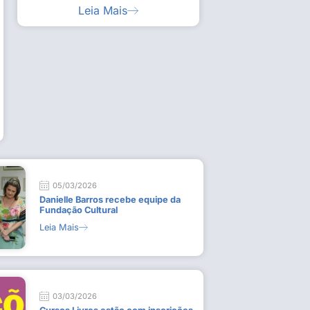
Leia Mais
ia artística em visita guiada à exposição “Em
Work
ado
técn
9 de
L
05/03/2026
Danielle Barros recebe equipe da
Fundação Cultural
Leia Mais
03/03/2026