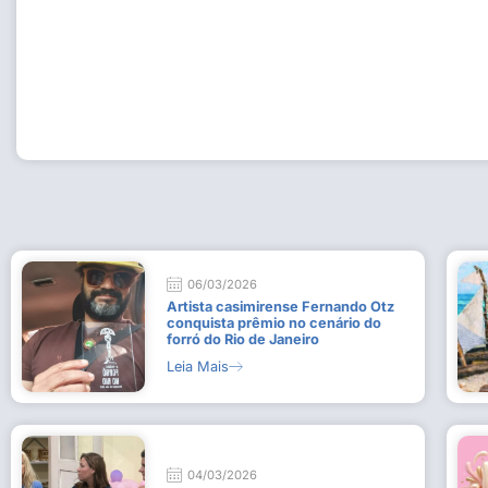
Workshop com bailarina do Dutch National Ballet inspira 
Dança da Fundação Cultural em Casimiro de Abreu
15 de julho de 2026
Leia Mais
06/03/2026
Artista casimirense Fernando Otz
conquista prêmio no cenário do
forró do Rio de Janeiro
Leia Mais
04/03/2026