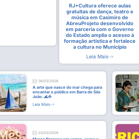
RJ+Cultura oferece aulas
alunas da Escola de
Estudantes vivenciam experiênc
gratuitas de dança, teatro e
Busca do Divino”, em Rio Dour
música em Casimiro de
9 de julho de 2026
AbreuProjeto desenvolvido
em parceria com o Governo
Leia Mais
do Estado amplia o acesso à
formação artística e fortalece
a cultura no Município
Leia Mais
06/03/2026
A arte que nasce do mar chega para
encantar o público em Barra de São
João. 🌊⛵
Leia Mais
03/03/2026