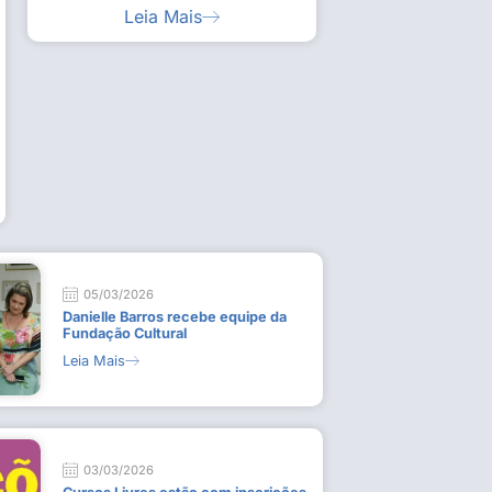
Leia Mais
ia artística em visita guiada à exposição “Em
Work
ado
técn
9 de
L
05/03/2026
Danielle Barros recebe equipe da
Fundação Cultural
Leia Mais
03/03/2026