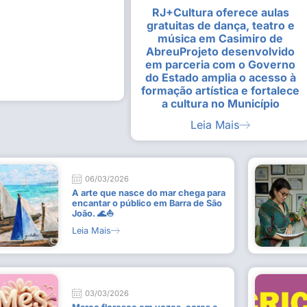
RJ+Cultura oferece aulas
alunas da Escola de
Estudantes vivenciam experiênc
gratuitas de dança, teatro e
Busca do Divino”, em Rio Dour
música em Casimiro de
9 de julho de 2026
AbreuProjeto desenvolvido
em parceria com o Governo
Leia Mais
do Estado amplia o acesso à
formação artística e fortalece
a cultura no Município
Leia Mais
06/03/2026
A arte que nasce do mar chega para
encantar o público em Barra de São
João. 🌊⛵
Leia Mais
03/03/2026