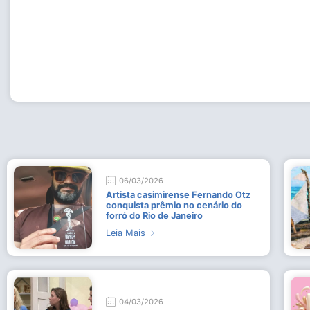
Workshop com bailarina do Dutch National Ballet inspira 
Dança da Fundação Cultural em Casimiro de Abreu
15 de julho de 2026
Leia Mais
06/03/2026
Artista casimirense Fernando Otz
conquista prêmio no cenário do
forró do Rio de Janeiro
Leia Mais
04/03/2026