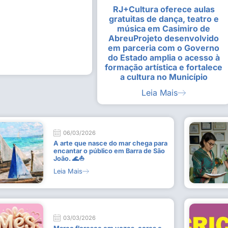
RJ+Cultura oferece aulas
alunas da Escola de
Estudantes vivenciam experiênc
gratuitas de dança, teatro e
Busca do Divino”, em Rio Dour
música em Casimiro de
9 de julho de 2026
AbreuProjeto desenvolvido
em parceria com o Governo
Leia Mais
do Estado amplia o acesso à
formação artística e fortalece
a cultura no Município
Leia Mais
06/03/2026
A arte que nasce do mar chega para
encantar o público em Barra de São
João. 🌊⛵
Leia Mais
03/03/2026