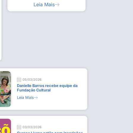
Leia Mais
ia artística em visita guiada à exposição “Em
Work
ado
técn
9 de
L
05/03/2026
Danielle Barros recebe equipe da
Fundação Cultural
Leia Mais
03/03/2026