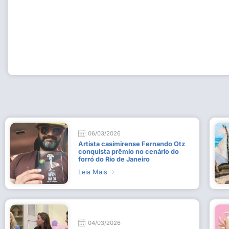
Workshop com bailarina do Dutch National Ballet inspira 
Dança da Fundação Cultural em Casimiro de Abreu
15 de julho de 2026
Leia Mais
06/03/2026
Artista casimirense Fernando Otz
conquista prêmio no cenário do
forró do Rio de Janeiro
Leia Mais
04/03/2026