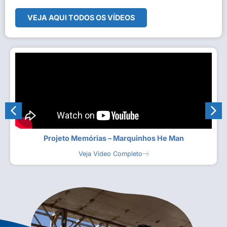
VEJA AQUI TODOS OS VÍDEOS
Projeto Memórias – Marquinhos He Man
Veja Vídeo Completo