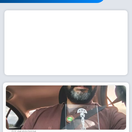
Workshop com bailarina do Dutch National Ballet
inspira alunas da Escola de Dança da Fundação
Cultural em Casimiro de Abreu
15 de julho de 2026
Leia Mais