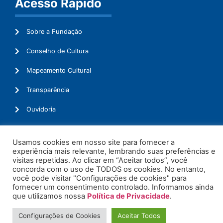
Acesso Rápido
Sobre a Fundação
Conselho de Cultura
Mapeamento Cultural
Transparência
Ouvidoria
Usamos cookies em nosso site para fornecer a
experiência mais relevante, lembrando suas preferências e
© 2026. Todos os Direitos Reservados.
visitas repetidas. Ao clicar em “Aceitar todos”, você
concorda com o uso de TODOS os cookies. No entanto,
você pode visitar "Configurações de cookies" para
fornecer um consentimento controlado. Informamos ainda
que utilizamos nossa
Política de Privacidade
.
Configurações de Cookies
Aceitar Todos