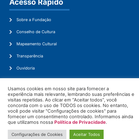
Acesso Rápido
Sobre a Fundação
Conselho de Cultura
Mapeamento Cultural
Transparência
Ouvidoria
Usamos cookies em nosso site para fornecer a
experiência mais relevante, lembrando suas preferências e
© 2026. Todos os Direitos Reservados.
visitas repetidas. Ao clicar em “Aceitar todos”, você
concorda com o uso de TODOS os cookies. No entanto,
você pode visitar "Configurações de cookies" para
fornecer um consentimento controlado. Informamos ainda
que utilizamos nossa
Política de Privacidade
.
Configurações de Cookies
Aceitar Todos