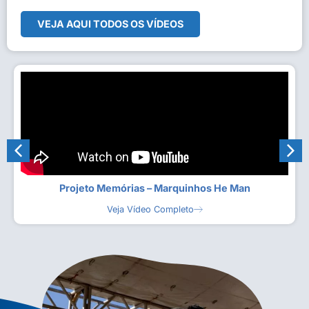
VEJA AQUI TODOS OS VÍDEOS
Projeto Memórias – Marquinhos He Man
Veja Vídeo Completo