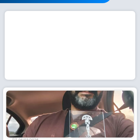
Workshop com bailarina do Dutch National Ballet
inspira alunas da Escola de Dança da Fundação
Cultural em Casimiro de Abreu
15 de julho de 2026
Leia Mais