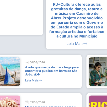
RJ+Cultura oferece aulas
alunas da Escola de
Estudantes vivenciam experiênc
gratuitas de dança, teatro e
Busca do Divino”, em Rio Dour
música em Casimiro de
9 de julho de 2026
AbreuProjeto desenvolvido
em parceria com o Governo
Leia Mais
do Estado amplia o acesso à
formação artística e fortalece
a cultura no Município
Leia Mais
06/03/2026
A arte que nasce do mar chega para
encantar o público em Barra de São
João. 🌊⛵
Leia Mais
03/03/2026