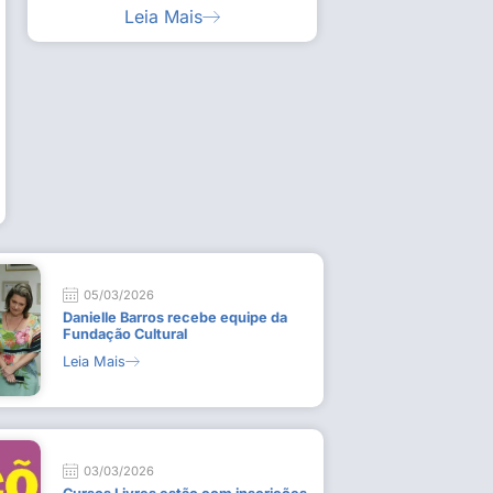
Leia Mais
ia artística em visita guiada à exposição “Em
Work
ado
técn
9 de
L
05/03/2026
Danielle Barros recebe equipe da
Fundação Cultural
Leia Mais
03/03/2026