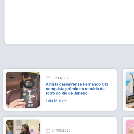
Workshop com bailarina do Dutch National Ballet inspira 
Dança da Fundação Cultural em Casimiro de Abreu
15 de julho de 2026
Leia Mais
06/03/2026
Artista casimirense Fernando Otz
conquista prêmio no cenário do
forró do Rio de Janeiro
Leia Mais
04/03/2026