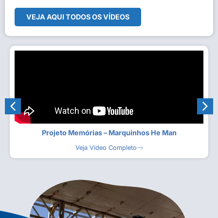
VEJA AQUI TODOS OS VÍDEOS
Projeto Memórias – Marquinhos He Man
Veja Vídeo Completo