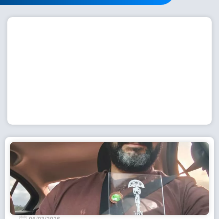
Workshop com bailarina do Dutch National Ballet
inspira alunas da Escola de Dança da Fundação
Cultural em Casimiro de Abreu
15 de julho de 2026
Leia Mais