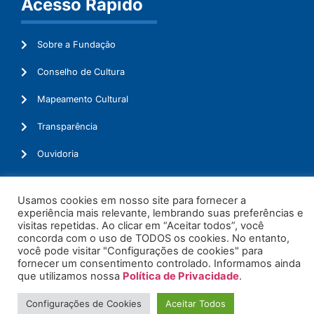
Acesso Rápido
Sobre a Fundação
Conselho de Cultura
Mapeamento Cultural
Transparência
Ouvidoria
Usamos cookies em nosso site para fornecer a
experiência mais relevante, lembrando suas preferências e
© 2026. Todos os Direitos Reservados.
visitas repetidas. Ao clicar em “Aceitar todos”, você
concorda com o uso de TODOS os cookies. No entanto,
você pode visitar "Configurações de cookies" para
fornecer um consentimento controlado. Informamos ainda
que utilizamos nossa
Política de Privacidade
.
Configurações de Cookies
Aceitar Todos