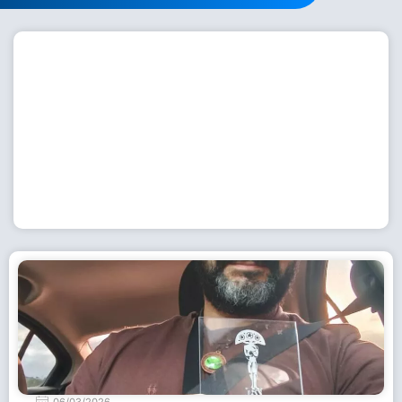
Workshop com bailarina do Dutch National Ballet
inspira alunas da Escola de Dança da Fundação
Cultural em Casimiro de Abreu
15 de julho de 2026
Leia Mais