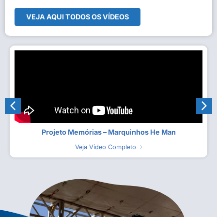
VEJA AQUI TODOS OS VÍDEOS
Projeto Memórias – Marquinhos He Man
Veja Vídeo Completo