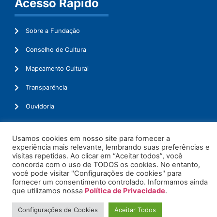
Acesso Rápido
Sobre a Fundação
Conselho de Cultura
Mapeamento Cultural
Transparência
Ouvidoria
Usamos cookies em nosso site para fornecer a
experiência mais relevante, lembrando suas preferências e
© 2026. Todos os Direitos Reservados.
visitas repetidas. Ao clicar em “Aceitar todos”, você
concorda com o uso de TODOS os cookies. No entanto,
você pode visitar "Configurações de cookies" para
fornecer um consentimento controlado. Informamos ainda
que utilizamos nossa
Política de Privacidade
.
Configurações de Cookies
Aceitar Todos