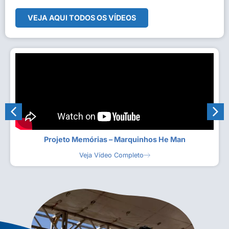
VEJA AQUI TODOS OS VÍDEOS
Projeto Memórias – Marquinhos He Man
Veja Vídeo Completo