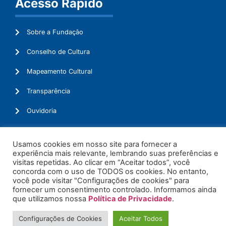
Acesso Rápido
Sobre a Fundação
Conselho de Cultura
Mapeamento Cultural
Transparência
Ouvidoria
Usamos cookies em nosso site para fornecer a
experiência mais relevante, lembrando suas preferências e
© 2026. Todos os Direitos Reservados.
visitas repetidas. Ao clicar em “Aceitar todos”, você
concorda com o uso de TODOS os cookies. No entanto,
você pode visitar "Configurações de cookies" para
fornecer um consentimento controlado. Informamos ainda
que utilizamos nossa
Política de Privacidade
.
Configurações de Cookies
Aceitar Todos