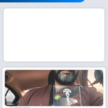
Workshop com bailarina do Dutch National Ballet
inspira alunas da Escola de Dança da Fundação
Cultural em Casimiro de Abreu
15 de julho de 2026
Leia Mais