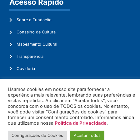
Acesso Rápido
Sobre a Fundação
Conselho de Cultura
Mapeamento Cultural
Transparência
Ouvidoria
Usamos cookies em nosso site para fornecer a
experiência mais relevante, lembrando suas preferências e
© 2026. Todos os Direitos Reservados.
visitas repetidas. Ao clicar em “Aceitar todos”, você
concorda com o uso de TODOS os cookies. No entanto,
você pode visitar "Configurações de cookies" para
fornecer um consentimento controlado. Informamos ainda
que utilizamos nossa
Política de Privacidade
.
Configurações de Cookies
Aceitar Todos