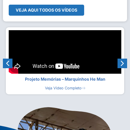
VEJA AQUI TODOS OS VÍDEOS
Projeto Memórias – Marquinhos He Man
Veja Vídeo Completo