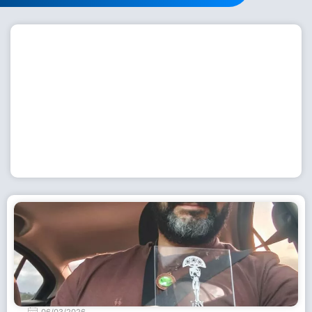
Workshop com bailarina do Dutch National Ballet
inspira alunas da Escola de Dança da Fundação
Cultural em Casimiro de Abreu
15 de julho de 2026
Leia Mais