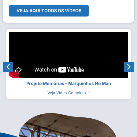
VEJA AQUI TODOS OS VÍDEOS
Projeto Memórias – Marquinhos He Man
Veja Vídeo Completo