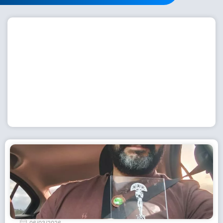
Workshop com bailarina do Dutch National Ballet
inspira alunas da Escola de Dança da Fundação
Cultural em Casimiro de Abreu
15 de julho de 2026
Leia Mais