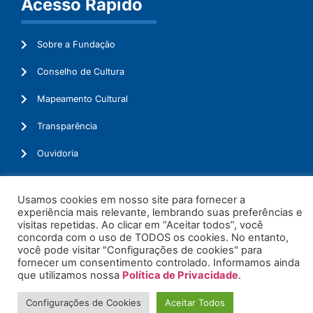
Acesso Rápido
Sobre a Fundação
Conselho de Cultura
Mapeamento Cultural
Transparência
Ouvidoria
Usamos cookies em nosso site para fornecer a
experiência mais relevante, lembrando suas preferências e
© 2026. Todos os Direitos Reservados.
visitas repetidas. Ao clicar em “Aceitar todos”, você
concorda com o uso de TODOS os cookies. No entanto,
você pode visitar "Configurações de cookies" para
fornecer um consentimento controlado. Informamos ainda
que utilizamos nossa
Política de Privacidade
.
Configurações de Cookies
Aceitar Todos