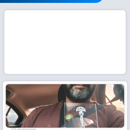
Workshop com bailarina do Dutch National Ballet
inspira alunas da Escola de Dança da Fundação
Cultural em Casimiro de Abreu
15 de julho de 2026
Leia Mais