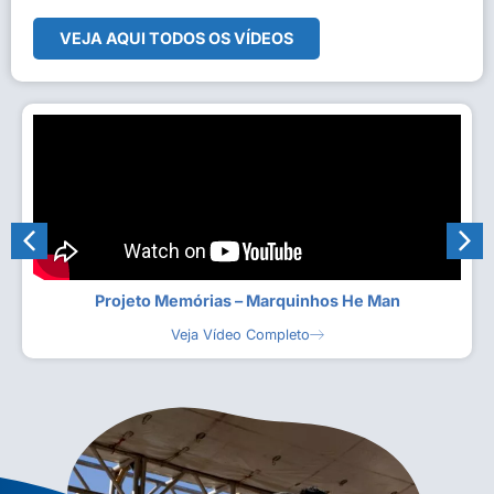
VEJA AQUI TODOS OS VÍDEOS
Projeto Memórias – Marquinhos He Man
Veja Vídeo Completo