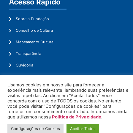
Acesso Rápido
Sobre a Fundação
Conselho de Cultura
Mapeamento Cultural
Transparência
Ouvidoria
Usamos cookies em nosso site para fornecer a
experiência mais relevante, lembrando suas preferências e
© 2026. Todos os Direitos Reservados.
visitas repetidas. Ao clicar em “Aceitar todos”, você
concorda com o uso de TODOS os cookies. No entanto,
você pode visitar "Configurações de cookies" para
fornecer um consentimento controlado. Informamos ainda
que utilizamos nossa
Política de Privacidade
.
Configurações de Cookies
Aceitar Todos