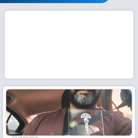
Workshop com bailarina do Dutch National Ballet
inspira alunas da Escola de Dança da Fundação
Cultural em Casimiro de Abreu
15 de julho de 2026
Leia Mais