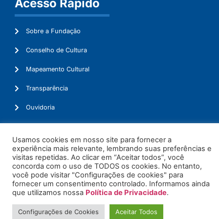
Acesso Rápido
Sobre a Fundação
Conselho de Cultura
Mapeamento Cultural
Transparência
Ouvidoria
Usamos cookies em nosso site para fornecer a
experiência mais relevante, lembrando suas preferências e
© 2026. Todos os Direitos Reservados.
visitas repetidas. Ao clicar em “Aceitar todos”, você
concorda com o uso de TODOS os cookies. No entanto,
você pode visitar "Configurações de cookies" para
fornecer um consentimento controlado. Informamos ainda
que utilizamos nossa
Política de Privacidade
.
Configurações de Cookies
Aceitar Todos