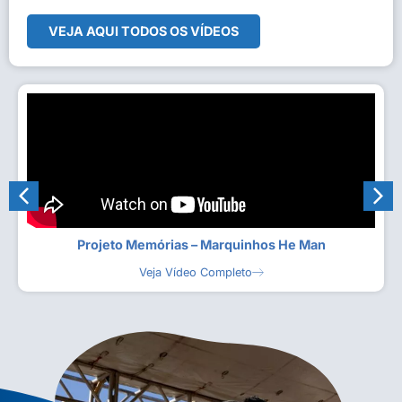
VEJA AQUI TODOS OS VÍDEOS
Projeto Memórias – Marquinhos He Man
Veja Vídeo Completo