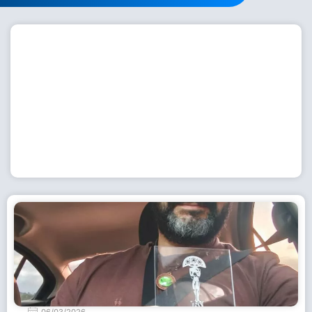
Workshop com bailarina do Dutch National Ballet
inspira alunas da Escola de Dança da Fundação
Cultural em Casimiro de Abreu
15 de julho de 2026
Leia Mais