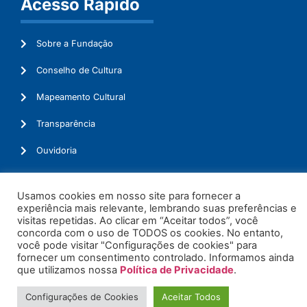
Acesso Rápido
Sobre a Fundação
Conselho de Cultura
Mapeamento Cultural
Transparência
Ouvidoria
Usamos cookies em nosso site para fornecer a
experiência mais relevante, lembrando suas preferências e
© 2026. Todos os Direitos Reservados.
visitas repetidas. Ao clicar em “Aceitar todos”, você
concorda com o uso de TODOS os cookies. No entanto,
você pode visitar "Configurações de cookies" para
fornecer um consentimento controlado. Informamos ainda
que utilizamos nossa
Política de Privacidade
.
Configurações de Cookies
Aceitar Todos