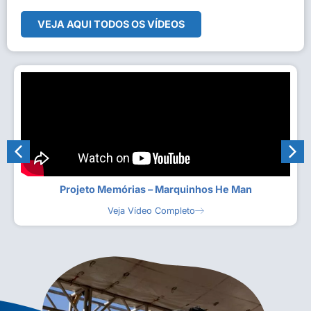
VEJA AQUI TODOS OS VÍDEOS
Projeto Memórias – Marquinhos He Man
Veja Vídeo Completo