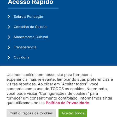
Acesso Rápido
Sobre a Fundação
Conselho de Cultura
Mapeamento Cultural
Transparência
Ouvidoria
Usamos cookies em nosso site para fornecer a
experiência mais relevante, lembrando suas preferências e
© 2026. Todos os Direitos Reservados.
visitas repetidas. Ao clicar em “Aceitar todos”, você
concorda com o uso de TODOS os cookies. No entanto,
você pode visitar "Configurações de cookies" para
fornecer um consentimento controlado. Informamos ainda
que utilizamos nossa
Política de Privacidade
.
Configurações de Cookies
Aceitar Todos