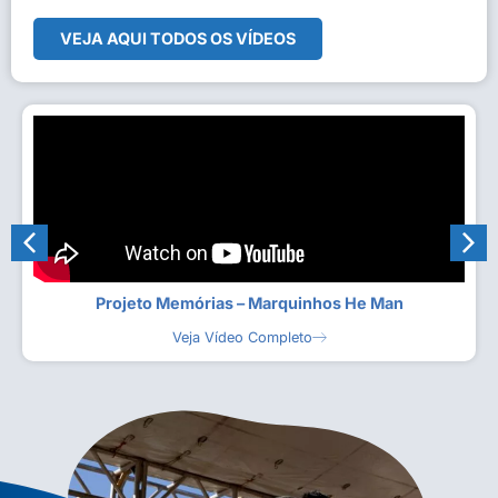
VEJA AQUI TODOS OS VÍDEOS
Projeto Memórias – Marquinhos He Man
Veja Vídeo Completo