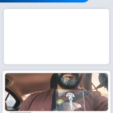
Workshop com bailarina do Dutch National Ballet
inspira alunas da Escola de Dança da Fundação
Cultural em Casimiro de Abreu
15 de julho de 2026
Leia Mais