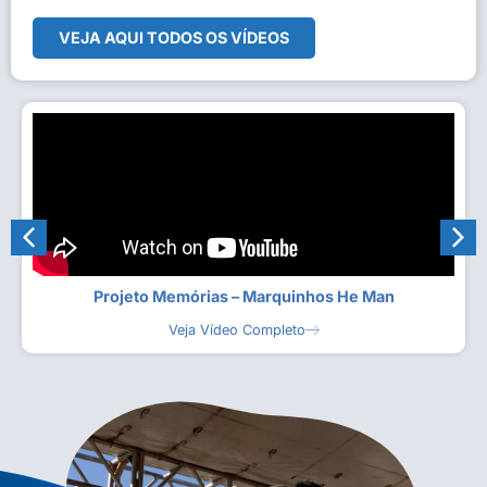
VEJA AQUI TODOS OS VÍDEOS
Projeto Memórias – Marquinhos He Man
Veja Vídeo Completo