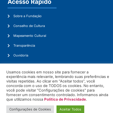
Acesso Rápido
Sobre a Fundação
Conselho de Cultura
Mapeamento Cultural
Transparência
Ouvidoria
Usamos cookies em nosso site para fornecer a
experiência mais relevante, lembrando suas preferências e
© 2026. Todos os Direitos Reservados.
visitas repetidas. Ao clicar em “Aceitar todos”, você
concorda com o uso de TODOS os cookies. No entanto,
você pode visitar "Configurações de cookies" para
fornecer um consentimento controlado. Informamos ainda
que utilizamos nossa
Política de Privacidade
.
Configurações de Cookies
Aceitar Todos