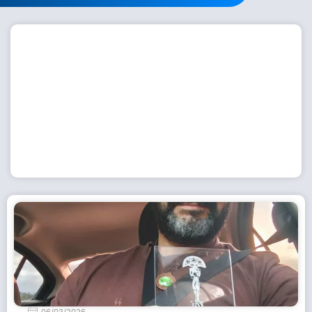
Workshop com bailarina do Dutch National Ballet
inspira alunas da Escola de Dança da Fundação
Cultural em Casimiro de Abreu
15 de julho de 2026
Leia Mais