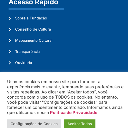
Acesso Rápido
Sobre a Fundação
Conselho de Cultura
Mapeamento Cultural
Transparência
Ouvidoria
Usamos cookies em nosso site para fornecer a
experiência mais relevante, lembrando suas preferências e
© 2026. Todos os Direitos Reservados.
visitas repetidas. Ao clicar em “Aceitar todos”, você
concorda com o uso de TODOS os cookies. No entanto,
você pode visitar "Configurações de cookies" para
fornecer um consentimento controlado. Informamos ainda
que utilizamos nossa
Política de Privacidade
.
Configurações de Cookies
Aceitar Todos