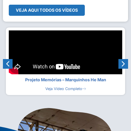
VEJA AQUI TODOS OS VÍDEOS
Projeto Memórias – Marquinhos He Man
Veja Vídeo Completo