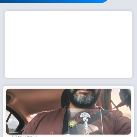
Workshop com bailarina do Dutch National Ballet
inspira alunas da Escola de Dança da Fundação
Cultural em Casimiro de Abreu
15 de julho de 2026
Leia Mais