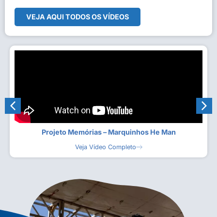
VEJA AQUI TODOS OS VÍDEOS
Projeto Memórias – Marquinhos He Man
Veja Vídeo Completo