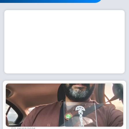
Workshop com bailarina do Dutch National Ballet
inspira alunas da Escola de Dança da Fundação
Cultural em Casimiro de Abreu
15 de julho de 2026
Leia Mais