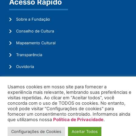
Acesso Rápido
Sobre a Fundação
Conselho de Cultura
Mapeamento Cultural
Transparência
Ouvidoria
Usamos cookies em nosso site para fornecer a
experiência mais relevante, lembrando suas preferências e
© 2026. Todos os Direitos Reservados.
visitas repetidas. Ao clicar em “Aceitar todos”, você
concorda com o uso de TODOS os cookies. No entanto,
você pode visitar "Configurações de cookies" para
fornecer um consentimento controlado. Informamos ainda
que utilizamos nossa
Política de Privacidade
.
Configurações de Cookies
Aceitar Todos