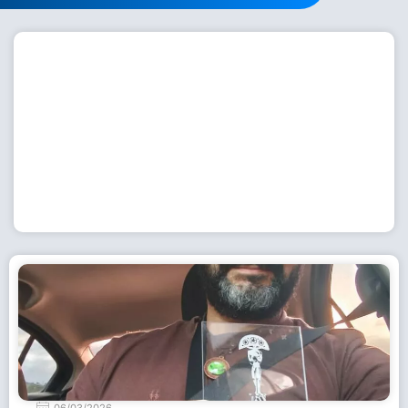
Workshop com bailarina do Dutch National Ballet
inspira alunas da Escola de Dança da Fundação
Cultural em Casimiro de Abreu
15 de julho de 2026
Leia Mais