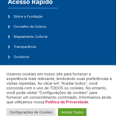
Acesso Rápido
Sobre a Fundação
Conselho de Cultura
Mapeamento Cultural
Transparência
Ouvidoria
Usamos cookies em nosso site para fornecer a
experiência mais relevante, lembrando suas preferências e
© 2026. Todos os Direitos Reservados.
visitas repetidas. Ao clicar em “Aceitar todos”, você
concorda com o uso de TODOS os cookies. No entanto,
você pode visitar "Configurações de cookies" para
fornecer um consentimento controlado. Informamos ainda
que utilizamos nossa
Política de Privacidade
.
Configurações de Cookies
Aceitar Todos