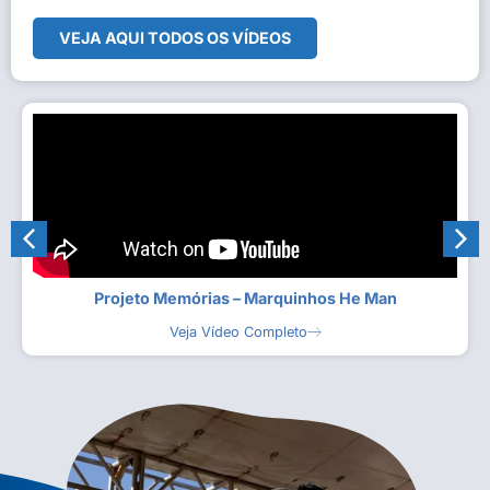
VEJA AQUI TODOS OS VÍDEOS
Projeto Memórias – Marquinhos He Man
Veja Vídeo Completo