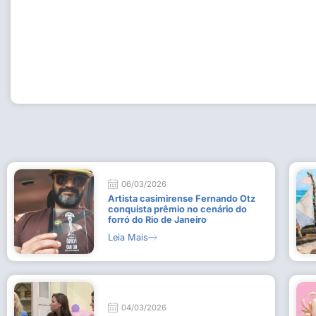
Workshop com bailarina do Dutch National Ballet inspira 
Dança da Fundação Cultural em Casimiro de Abreu
15 de julho de 2026
Leia Mais
06/03/2026
Artista casimirense Fernando Otz
conquista prêmio no cenário do
forró do Rio de Janeiro
Leia Mais
04/03/2026