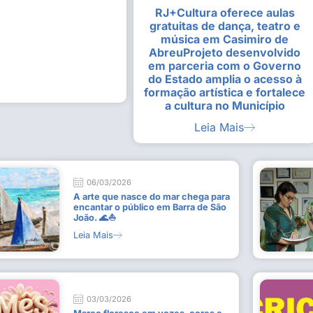
RJ+Cultura oferece aulas
alunas da Escola de
Estudantes vivenciam experiênc
gratuitas de dança, teatro e
Busca do Divino”, em Rio Dour
música em Casimiro de
9 de julho de 2026
AbreuProjeto desenvolvido
em parceria com o Governo
Leia Mais
do Estado amplia o acesso à
formação artística e fortalece
a cultura no Município
Leia Mais
06/03/2026
A arte que nasce do mar chega para
encantar o público em Barra de São
João. 🌊⛵
Leia Mais
03/03/2026