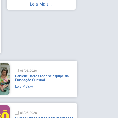
Leia Mais
ia artística em visita guiada à exposição “Em
Work
ado
técn
9 de
L
05/03/2026
Danielle Barros recebe equipe da
Fundação Cultural
Leia Mais
03/03/2026